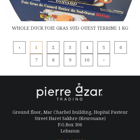
WHOLE DUCK FOIE GRAS SUD-OUEST TERRINE 1 KG
‹
1
2
3
4
5
6
7
8
9
10
›
Ground floor, Mar Charbel building, Hopital Pasteur
Street Haret Sakhre (Kesrouane)
P.O.Box 306
Lebanon